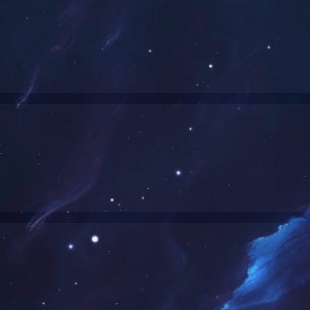
招标公告
【变更公告】中国邮政集团有限公司内蒙古自治区呼和浩特邮区中心消防
内蒙古自治区巴彦淖尔市乌拉特中旗三北工程林草湿荒一体化保护修复项目（
内蒙古自治区巴彦淖尔市乌拉特中旗三北工程林草湿荒一体化保护修复项目（
内蒙古自治区巴彦淖尔市乌拉特中旗三北工程林草湿荒一体化保护修复项目（
中国邮政集团有限公司鄂尔多斯市分公司职工食堂服务商购买项目(二次）
【变更公告】中国邮政集团有限公司内蒙古自治区呼和浩特邮区中心消防