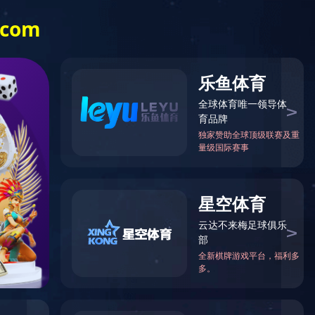
节能环保
专家登记
人才招聘