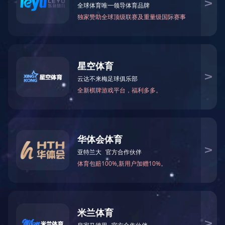
规划
工程咨询
Project Consultancy
伊金霍洛旗国
《乌兰察布
规划
《呼和浩特经
项目咨询
《乌海乌达
评估咨询
准格尔旗“十
全过程咨询
乐鱼官方网站