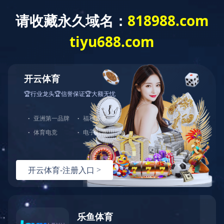
乐鱼官方网站
乐鱼官方网站-乐
关于我们
新闻动态
鱼(中国)