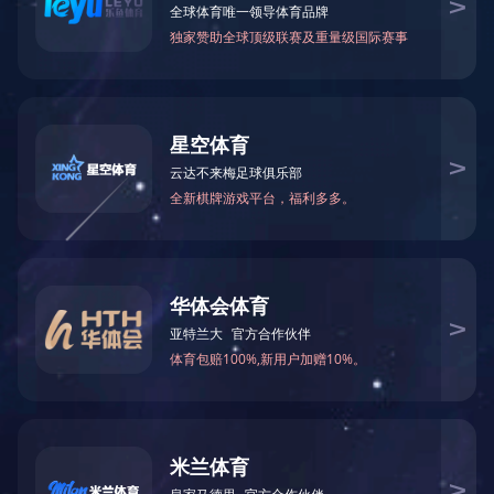
通知公告
新闻动态
News
集团新闻
招标乐鱼官方网站
根据《国
下：
节能乐鱼官方网站
一、放假
2026
项目乐鱼官方网站
二、注意