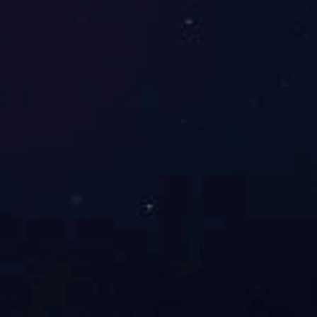
弓箭体验
弓即开格局！
充分运用掩体
芒，更需有守