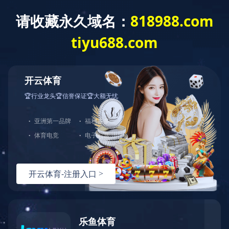
乐鱼官方网站
乐鱼官方网站-乐
关于我们
新闻动态
鱼(中国)