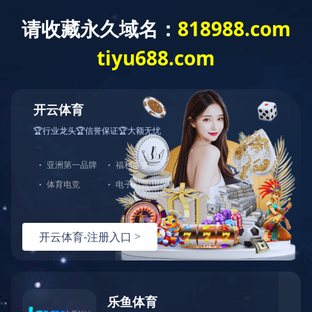
乐鱼官方网站
乐鱼官方网站-乐
关于我们
新闻动态
鱼(中国)