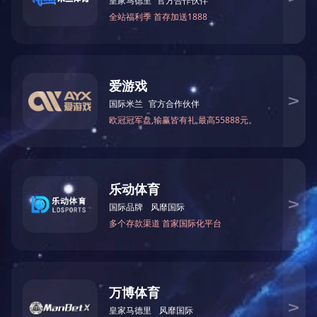
可行性研究
PPP咨询
本文系原创稿
设备监理
联系我们
Contact us
电话：0471-5223613（张宝桐）
投诉电话：0471-5223607（总师办）、0471-
5223600（经营管理部）
邮箱：imzs@thehealthfulbody.com
网址：//thehealthfulbody.com/
地址：内蒙古自治区呼和浩特市赛罕区鄂尔
多斯东街12号银联大厦10层