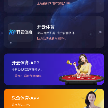
乐鱼官方网站-乐鱼(中国)
/
关于我们
Copyright © 2002-2026 乐鱼官方网站-乐鱼(中国) All rights reserved.