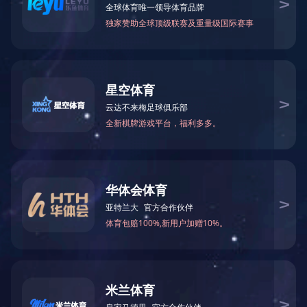
PPP咨询
工程咨询
Project Consultancy
鄂托
规划
项目咨询
受鄂托克
进行第四年、
评估咨询
2025年4月
全过程咨询