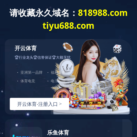
乐鱼官方网站
乐鱼官方网站-乐
关于我们
新闻动态
鱼(中国)