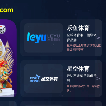
节能环保
专家登记
人才招聘