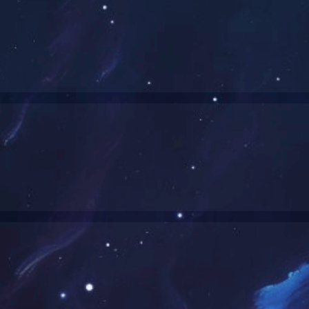
公司资质
政府采购代理机构甲级
发布时间：2021/01/08 浏览