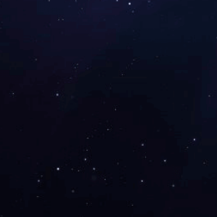
乐鱼官方网站-乐鱼(中国)
Copyright © 2002-2026 乐鱼官方网站-乐鱼(中国) All rights rese
本网站内容