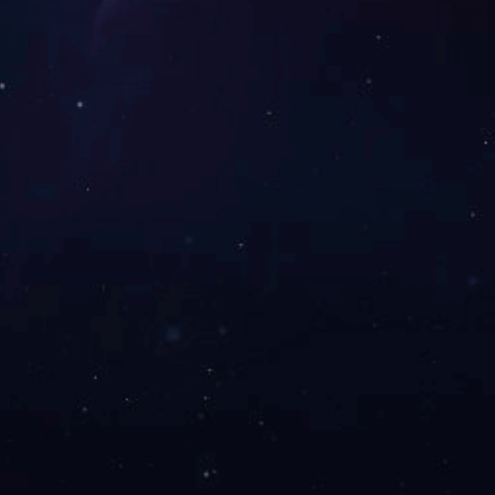
/
关于我们
/
新闻动态
/
招标采购
/
工程咨询
/
项目管理
/
节能环
rved.
电话：0471-5223613（张宝桐）
投诉电话：0471-5223607（总师办）、0471-522
邮箱：imzs@thehealthfulbody.com 网址：//thehealthf
地址：内蒙古自治区呼和浩特市赛罕区鄂尔多斯东街1
归乐鱼官方网站-乐鱼(中国) 所有，任何单位以及个人未经许可，不得擅