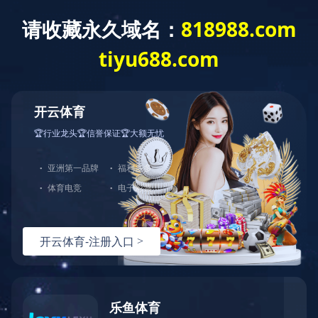
乐鱼官方网站
乐鱼官方网站-乐
关于我们
新闻动态
鱼(中国)