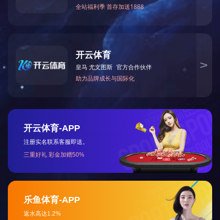
乐鱼官方网站-乐鱼(中国)
/
关于我们
Copyright © 2002-2026 乐鱼官方网站-乐鱼(中国) All rights reserved.
本网站内容归乐鱼官方