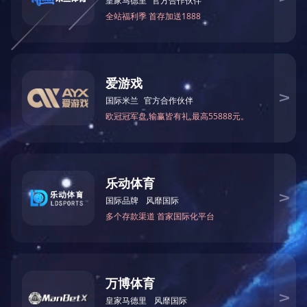
公司业绩
能效水平评估
此次超低
节能服务
举措。项目实
体健康，同时
环保服务
碳服务
联系我们
Contact us
本文系原创稿
电话：0471-5223613（张宝桐）
投诉电话：0471-5223607（总师办）、0471-
5223600（经营管理部）
邮箱：imzs@thehealthfulbody.com
网址：//thehealthfulbody.com/
地址：内蒙古自治区呼和浩特市赛罕区鄂尔